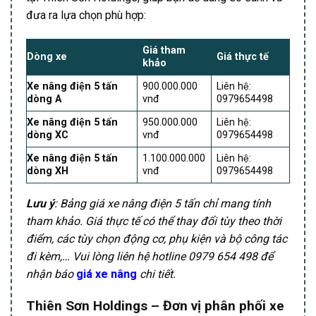
đưa ra lựa chọn phù hợp:
Giá tham
Dòng xe
Giá thực tế
khảo
Xe nâng điện 5 tấn
900.000.000
Liên hệ:
dòng A
vnđ
0979654498
Xe nâng điện 5 tấn
950.000.000
Liên hệ:
dòng XC
vnđ
0979654498
Xe nâng điện 5 tấn
1.100.000.000
Liên hệ:
dòng XH
vnđ
0979654498
Lưu ý
: Bảng giá xe nâng điện 5 tấn chỉ mang tính
tham khảo. Giá thực tế có thể thay đổi tùy theo thời
điểm, các tùy chọn động cơ, phụ kiện và bộ công tác
đi kèm,… Vui lòng liên hệ hotline 0979 654 498 để
nhận báo
giá xe nâng
chi tiết.
Thiên Sơn Holdings – Đơn vị phân phối xe