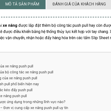
MÔ TẢ SẢN PHẨM
ĐÁNH GIÁ CỦA KHÁCH HÀNG
ại
xe nâng
được lắp đặt thêm bộ công tác push pull hay còn đượ
sẽ được điều khiển bằng hệ thống thủy lực kết hợp với tay chang.
iệc vận chuyển, nhận hoặc đẩy hàng hóa trên các tấm Slip Sheet
ủa xe nâng push pull
ủa bộ công tác xe nâng push pull
g của xe nâng push pull
sh pull phổ biến hiện nay
ác kéo đẩy push pull
xe nâng push pull
được ứng dụng trong những lĩnh vực nào?
– Đơn vị cung cấp xe nâng push pull uy tín