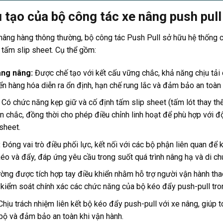
 tạo của bộ công tác xe nâng push pull
nâng hàng thông thường, bộ công tác Push Pull sở hữu hệ thống c
i tấm slip sheet. Cụ thể gồm:
àng nâng:
Được chế tạo với kết cấu vững chắc, khả năng chịu tải c
ển hàng hóa diễn ra ổn định, hạn chế rung lắc và đảm bảo an toàn 
:
Có chức năng kẹp giữ và cố định tấm slip sheet (tấm lót thay thế
n chắc, đồng thời cho phép điều chỉnh linh hoạt để phù hợp với đ
sheet.
:
Đóng vai trò điều phối lực, kết nối với các bộ phận liên quan để
éo và đẩy, đáp ứng yêu cầu trong suốt quá trình nâng hạ và di ch
ờng được tích hợp tay điều khiển nhằm hỗ trợ người vận hành thao
kiểm soát chính xác các chức năng của bộ kéo đẩy push-pull tron
Chịu trách nhiệm liên kết bộ kéo đẩy push-pull với xe nâng, giúp 
 bộ và đảm bảo an toàn khi vận hành.