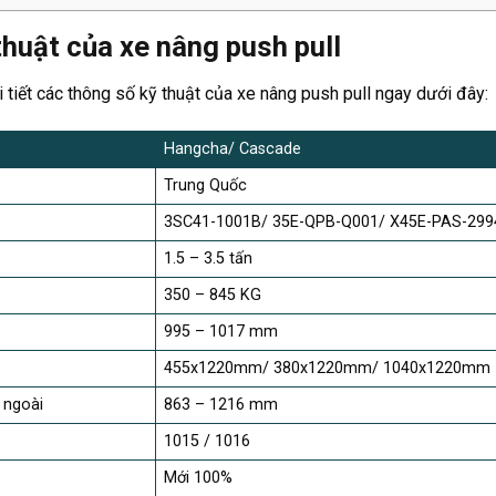
huật của xe nâng push pull
tiết các thông số kỹ thuật của xe nâng push pull ngay dưới đây:
Hangcha/ Cascade
Trung Quốc
3SC41-1001B/ 35E-QPB-Q001/ X45E-PAS-299
1.5 – 3.5 tấn
350 – 845 KG
995 – 1017 mm
455x1220mm/ 380x1220mm/ 1040x1220mm
 ngoài
863 – 1216 mm
1015 / 1016
Mới 100%