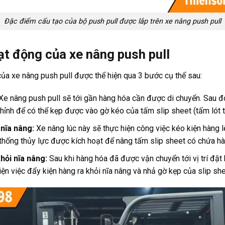
Đặc điểm cấu tạo của bộ push pull được lắp trên xe nâng push pull
ạt động của xe nâng push pull
ủa xe nâng push pull được thể hiện qua 3 bước cụ thể sau:
Xe nâng push pull sẽ tới gần hàng hóa cần được di chuyển. Sau đ
hỉnh để có thể kẹp được vào gờ kéo của tấm slip sheet (tấm lót th
nĩa nâng:
Xe nâng lúc này sẽ thực hiện công việc kéo kiện hàng 
 thống thủy lực được kích hoạt để nâng tấm slip sheet có chứa hà
hỏi nĩa nâng:
Sau khi hàng hóa đã được vận chuyển tới vị trí đặt
iện việc đẩy kiện hàng ra khỏi nĩa nâng và nhả gờ kẹp của slip she