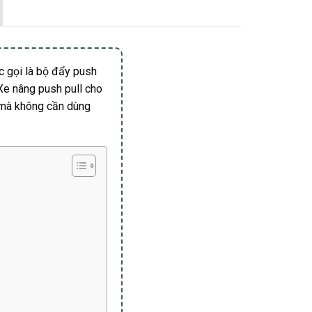
c gọi là bộ đẩy push
 Xe nâng push pull cho
 mà không cần dùng