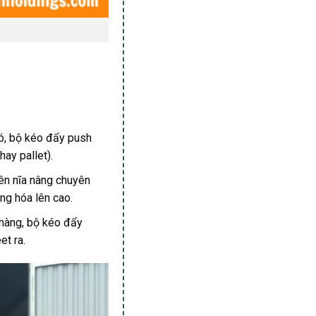
ó, bộ kéo đẩy push
ay pallet).
lên nĩa nâng chuyên
ng hóa lên cao.
 hàng, bộ kéo đẩy
et ra.