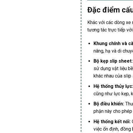
Đặc điểm cấu
Khác với các dòng xe 
tương tác trực tiếp vớ
Khung chính và c
nâng, hạ và di chuy
Bộ kẹp slip sheet
sử dụng vật liệu bề
khác nhau của slip 
Hệ thống thủy lực
cũng như lực kẹp, k
Bộ điều khiển:
Thư
phận này cho phép 
Hệ thống kết nối:
việc ổn định, đồng