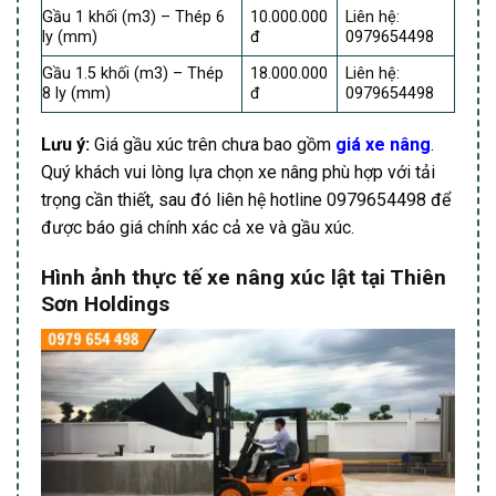
Gầu 1 khối (m3) – Thép 6
10.000.000
Liên hệ:
ly (mm)
đ
0979654498
Gầu 1.5 khối (m3) – Thép
18.000.000
Liên hệ:
8 ly (mm)
đ
0979654498
Lưu ý:
Giá gầu xúc trên chưa bao gồm
giá xe nâng
.
Quý khách vui lòng lựa chọn xe nâng phù hợp với tải
trọng cần thiết, sau đó liên hệ hotline 0979654498 để
được báo giá chính xác cả xe và gầu xúc.
Hình ảnh thực tế xe nâng xúc lật tại Thiên
Sơn Holdings