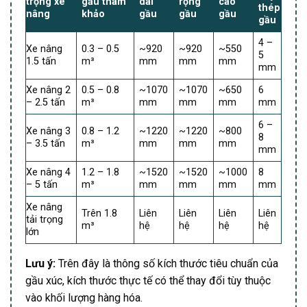
trọng xe
gầu tham
dài
rộng
cao
thép
nâng
khảo
gầu
gầu
gầu
gầu
4 –
Xe nâng
0.3 – 0.5
~920
~920
~550
5
1.5 tấn
m³
mm
mm
mm
mm
Xe nâng 2
0.5 – 0.8
~1070
~1070
~650
6
– 2.5 tấn
m³
mm
mm
mm
mm
6 –
Xe nâng 3
0.8 – 1.2
~1220
~1220
~800
8
– 3.5 tấn
m³
mm
mm
mm
mm
Xe nâng 4
1.2 – 1.8
~1520
~1520
~1000
8
– 5 tấn
m³
mm
mm
mm
mm
Xe nâng
Trên 1.8
Liên
Liên
Liên
Liên
tải trọng
m³
hệ
hệ
hệ
hệ
lớn
Lưu ý:
Trên đây là thông số kích thước tiêu chuẩn của
gầu xúc, kích thước thực tế có thể thay đổi tùy thuộc
vào khối lượng hàng hóa.