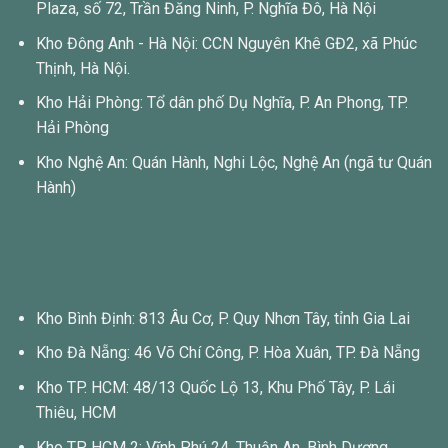
Plaza, số 72, Trần Đăng Ninh, P. Nghĩa Đô, Hà Nội
Kho Đông Anh - Hà Nội: CCN Nguyên Khê GĐ2, xã Phúc
Thịnh, Hà Nội.
Kho Hải Phòng: Tổ dân phố Dụ Nghĩa, P. An Phong, TP.
Hải Phòng
Kho Nghệ An: Quán Hành, Nghi Lộc, Nghệ An (ngã tư Quán
Hành)
Kho Bình Định: 813 Âu Cơ, P. Quy Nhơn Tây, tỉnh Gia Lai
Kho Đà Nẵng: 46 Võ Chí Công, P. Hòa Xuân, TP. Đà Nẵng
Kho TP. HCM: 48/13 Quốc Lộ 13, Khu Phố Tây, P. Lái
Thiêu, HCM
Kho TP. HCM 2: Vĩnh Phú 24, Thuận An, Bình Dương