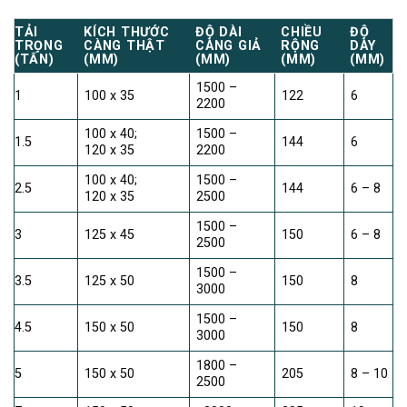
TẢI
KÍCH THƯỚC
ĐỘ DÀI
CHIỀU
ĐỘ
TRỌNG
CÀNG THẬT
CÀNG
GIẢ
RỘNG
DÀY
(TẤN)
(MM)
(MM
)
(MM)
(MM)
1500 –
1
100 x 35
122
6
2200
100 x 40;
1500 –
1.5
144
6
120 x 35
2200
100 x 40;
1500 –
2.5
144
6 – 8
120 x 35
2500
1500 –
3
125 x 45
150
6 – 8
2500
1500 –
3.5
125 x 50
150
8
3000
1500 –
4.5
150 x 50
150
8
3000
1800 –
5
150 x 50
205
8 – 10
2500