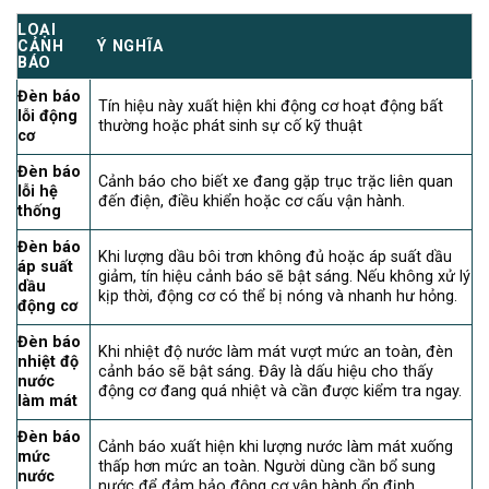
LOẠI
CẢNH
Ý NGHĨA
BÁO
Đèn báo
Tín hiệu này xuất hiện khi động cơ hoạt động bất
lỗi động
thường hoặc phát sinh sự cố kỹ thuật
cơ
Đèn báo
Cảnh báo cho biết xe đang gặp trục trặc liên quan
lỗi hệ
đến điện, điều khiển hoặc cơ cấu vận hành.
thống
Đèn báo
Khi lượng dầu bôi trơn không đủ hoặc áp suất dầu
áp suất
giảm, tín hiệu cảnh báo sẽ bật sáng. Nếu không xử lý
dầu
kịp thời, động cơ có thể bị nóng và nhanh hư hỏng.
động cơ
Đèn báo
Khi nhiệt độ nước làm mát vượt mức an toàn, đèn
nhiệt độ
cảnh báo sẽ bật sáng. Đây là dấu hiệu cho thấy
nước
động cơ đang quá nhiệt và cần được kiểm tra ngay.
làm mát
Đèn báo
Cảnh báo xuất hiện khi lượng nước làm mát xuống
mức
thấp hơn mức an toàn. Người dùng cần bổ sung
nước
nước để đảm bảo động cơ vận hành ổn định.