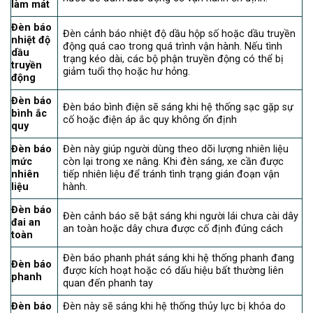
làm mát
Đèn báo
Đèn cảnh báo nhiệt độ dầu hộp số hoặc dầu truyền
nhiệt độ
động quá cao trong quá trình vận hành. Nếu tình
dầu
trạng kéo dài, các bộ phận truyền động có thể bị
truyền
giảm tuổi thọ hoặc hư hỏng.
động
Đèn báo
Đèn báo bình điện sẽ sáng khi hệ thống sạc gặp sự
bình ắc
cố hoặc điện áp ắc quy không ổn định
quy
Đèn báo
Đèn này giúp người dùng theo dõi lượng nhiên liệu
mức
còn lại trong xe nâng. Khi đèn sáng, xe cần được
nhiên
tiếp nhiên liệu để tránh tình trạng gián đoạn vận
liệu
hành.
Đèn báo
Đèn cảnh báo sẽ bật sáng khi người lái chưa cài dây
đai an
an toàn hoặc dây chưa được cố định đúng cách
toàn
Đèn báo phanh phát sáng khi hệ thống phanh đang
Đèn báo
được kích hoạt hoặc có dấu hiệu bất thường liên
phanh
quan đến phanh tay
Đèn báo
Đèn này sẽ sáng khi hệ thống thủy lực bị khóa do