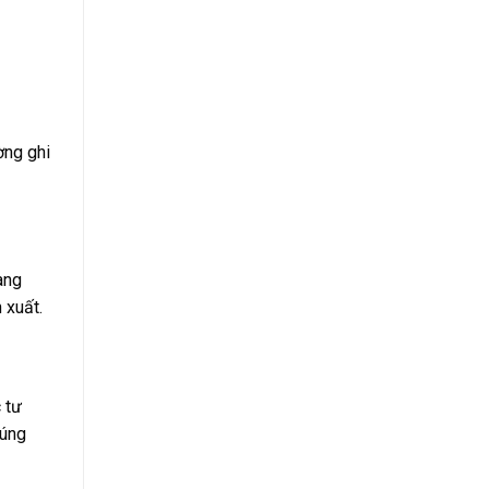
ờng ghi
ang
 xuất.
 tư
đúng