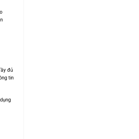
ảo
ận
đầy đủ
ông tin
 dụng