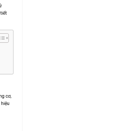
ử
tiết
ng cơ,
 hiệu