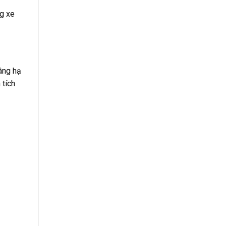
ng xe
âng hạ
 tích