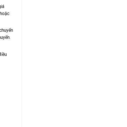
giá
 hoặc
 chuyển
huyển.
điều