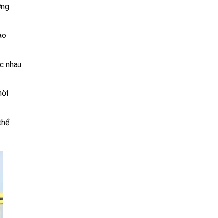
ơng
ao
ác nhau
hời
thể