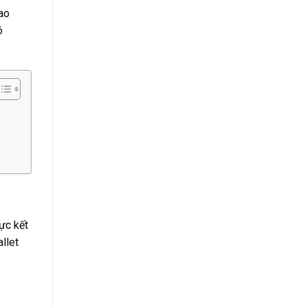
lao
ó
lực kết
llet