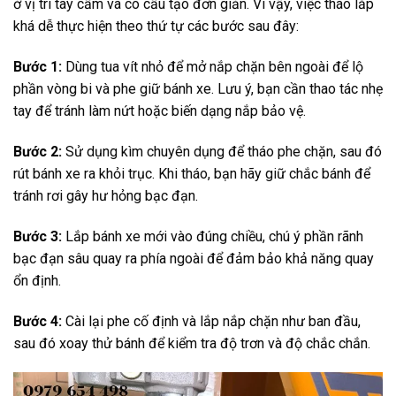
ở vị trí tay cầm và có cấu tạo đơn giản. Vì vậy, việc tháo lắp
khá dễ thực hiện theo thứ tự các bước sau đây:
Bước 1:
Dùng tua vít nhỏ để mở nắp chặn bên ngoài để lộ
phần vòng bi và phe giữ bánh xe. Lưu ý, bạn cần thao tác nhẹ
tay để tránh làm nứt hoặc biến dạng nắp bảo vệ.
Bước 2:
Sử dụng kìm chuyên dụng để tháo phe chặn, sau đó
rút bánh xe ra khỏi trục. Khi tháo, bạn hãy giữ chắc bánh để
tránh rơi gây hư hỏng bạc đạn.
Bước 3:
Lắp bánh xe mới vào đúng chiều, chú ý phần rãnh
bạc đạn sâu quay ra phía ngoài để đảm bảo khả năng quay
ổn định.
Bước 4:
Cài lại phe cố định và lắp nắp chặn như ban đầu,
sau đó xoay thử bánh để kiểm tra độ trơn và độ chắc chắn.