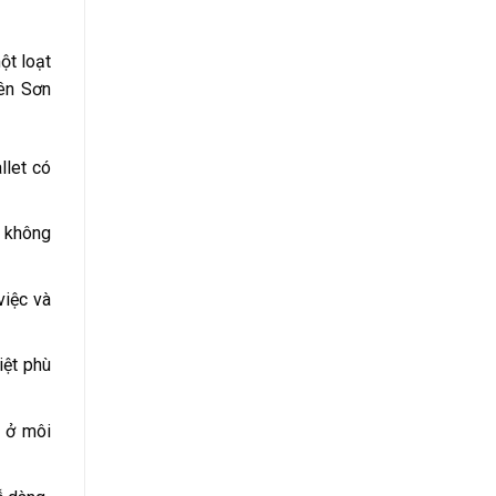
ột loạt
iên Sơn
llet có
à không
việc và
iệt phù
c ở môi