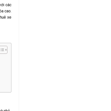
với các
óa cao.
thuê xe
và nhỏ