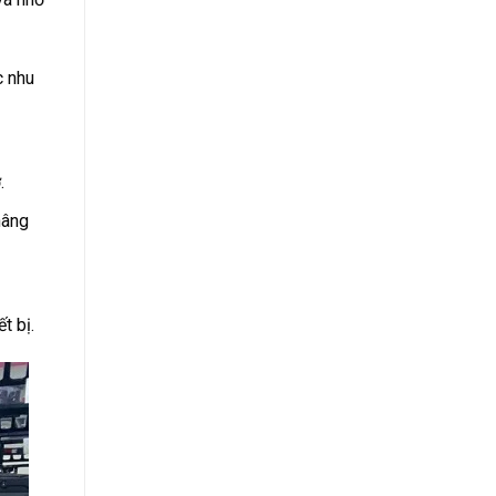
c nhu
.
nâng
t bị.