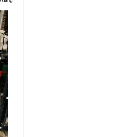
ễ dàng.