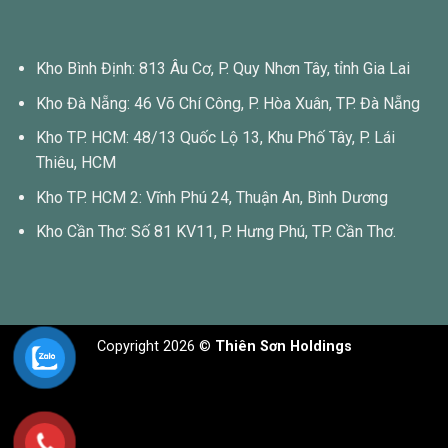
Kho Bình Định: 813 Âu Cơ, P. Quy Nhơn Tây, tỉnh Gia Lai
Kho Đà Nẵng: 46 Võ Chí Công, P. Hòa Xuân, TP. Đà Nẵng
Kho TP. HCM: 48/13 Quốc Lộ 13, Khu Phố Tây, P. Lái
Thiêu, HCM
Kho TP. HCM 2: Vĩnh Phú 24, Thuận An, Bình Dương
Kho Cần Thơ: Số 81 KV11, P. Hưng Phú, TP. Cần Thơ.
Copyright 2026 ©
Thiên Sơn Holdings