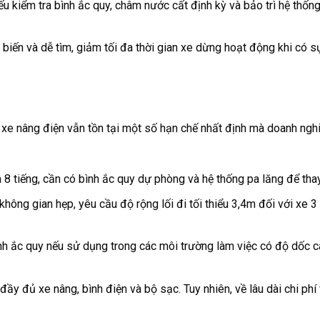
u kiểm tra bình ắc quy, châm nước cất định kỳ và bảo trì hệ thống
ổ biến và dễ tìm, giảm tối đa thời gian xe dừng hoạt động khi có s
 xe nâng điện vẫn tồn tại một số hạn chế nhất định mà doanh ngh
 8 tiếng, cần có bình ắc quy dự phòng và hệ thống pa lăng để thay
không gian hẹp, yêu cầu độ rộng lối đi tối thiểu 3,4m đối với xe 3
nh ắc quy nếu sử dụng trong các môi trường làm việc có độ dốc c
đầy đủ xe nâng, bình điện và bộ sạc. Tuy nhiên, về lâu dài chi phí