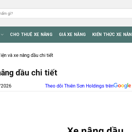
CHO THUÊ XE NÂNG
GIÁ XE NÂNG
KIẾN THỨC XE NÂ
ện và xe nâng dầu chi tiết
âng dầu chi tiết
/2026
Theo dõi Thiên Sơn Holdings trên