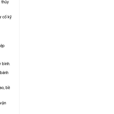
 thủy
ự cố kỹ
iệp
 bình.
 bánh
ao, bề
 vận