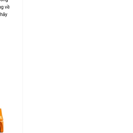
ng về
 hãy