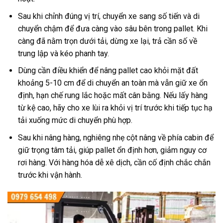
Sau khi chỉnh đúng vị trí, chuyển xe sang số tiến và di
chuyển chậm để đưa càng vào sâu bên trong pallet. Khi
càng đã nằm trọn dưới tải, dừng xe lại, trả cần số về
trung lập và kéo phanh tay.
Dùng cần điều khiển để nâng pallet cao khỏi mặt đất
khoảng 5-10 cm để di chuyển an toàn mà vẫn giữ xe ổn
định, hạn chế rung lắc hoặc mất cân bằng. Nếu lấy hàng
từ kệ cao, hãy cho xe lùi ra khỏi vị trí trước khi tiếp tục hạ
tải xuống mức di chuyển phù hợp.
Sau khi nâng hàng, nghiêng nhẹ cột nâng về phía cabin để
giữ trọng tâm tải, giúp pallet ổn định hơn, giảm nguy cơ
rơi hàng. Với hàng hóa dễ xê dịch, cần cố định chắc chắn
trước khi vận hành.