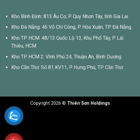
Kho Bình Định: 813 Âu Cơ, P. Quy Nhơn Tây, tỉnh Gia Lai
Kho Đà Nẵng: 46 Võ Chí Công, P. Hòa Xuân, TP. Đà Nẵng
Kho TP. HCM: 48/13 Quốc Lộ 13, Khu Phố Tây, P. Lái
Thiêu, HCM
Kho TP. HCM 2: Vĩnh Phú 24, Thuận An, Bình Dương
Kho Cần Thơ: Số 81 KV11, P. Hưng Phú, TP. Cần Thơ.
Copyright 2026 ©
Thiên Sơn Holdings