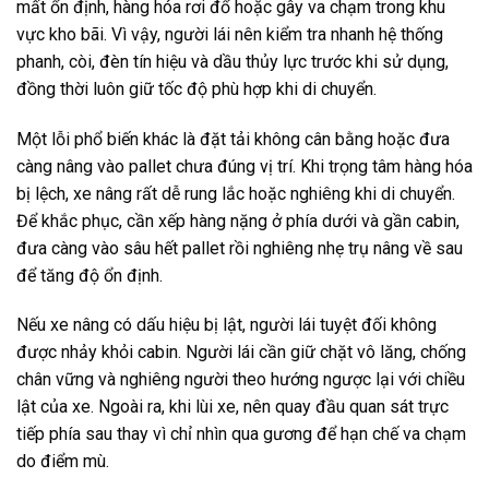
mất ổn định, hàng hóa rơi đổ hoặc gây va chạm trong khu
vực kho bãi. Vì vậy, người lái nên kiểm tra nhanh hệ thống
phanh, còi, đèn tín hiệu và dầu thủy lực trước khi sử dụng,
đồng thời luôn giữ tốc độ phù hợp khi di chuyển.
Một lỗi phổ biến khác là đặt tải không cân bằng hoặc đưa
càng nâng vào pallet chưa đúng vị trí. Khi trọng tâm hàng hóa
bị lệch, xe nâng rất dễ rung lắc hoặc nghiêng khi di chuyển.
Để khắc phục, cần xếp hàng nặng ở phía dưới và gần cabin,
đưa càng vào sâu hết pallet rồi nghiêng nhẹ trụ nâng về sau
để tăng độ ổn định.
Nếu xe nâng có dấu hiệu bị lật, người lái tuyệt đối không
được nhảy khỏi cabin. Người lái cần giữ chặt vô lăng, chống
chân vững và nghiêng người theo hướng ngược lại với chiều
lật của xe. Ngoài ra, khi lùi xe, nên quay đầu quan sát trực
tiếp phía sau thay vì chỉ nhìn qua gương để hạn chế va chạm
do điểm mù.